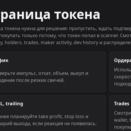
траница токена
ка токена нужна для решения: пропустить, ждать подтве
покупать только потому, что токен попал в scanner. Смо
ity, holders, trades, maker activity, dev history и распредел
фик
Ордер
Исполь
ерьте импульс, откат, объем, выкуп и
скорос
дение после резких свечей.
подходя
SL, trailing
Trades
Смотри
нее планируйте take profit, stop loss и
wallet,
арий выхода, если реакция не появилась.
покупк