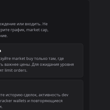
рждение или входить. Не
трите график, market cap,
ение.
а
зуйте market buy только там, где
ть важнее цены. Для ожидания уровня
т limit orders.
те историю сделок, активность dev
 tracker wallets и повторяющиеся
и.