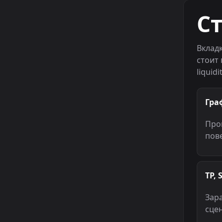
С
Вклад
стоит 
liquid
Гра
Пров
пове
TP, 
Зара
сцен