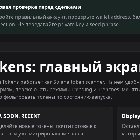
овая проверка перед сделками
ройте правильный аккаунт, проверьте wallet address, бал
ection. Не передавайте private key и seed phrase.
okens: главный экр
 Tokens работает как Solana token scanner. На нем удоб
ориям, переключать режимы Trending и Trenches, менят
о фильтровать токены по состоянию запуска.
, SOON, RECENT
Displa
деляйте новые токены, почти готовые к
Оставл
ration и уже мигрировавшие пары.
которы