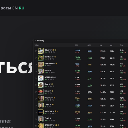
просы
EN
RU
ться
nner,
токена.