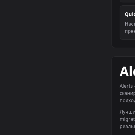
Qui
Нас
пре
Al
Alerts
сканир
подхо
Лучший
migrat
реаль