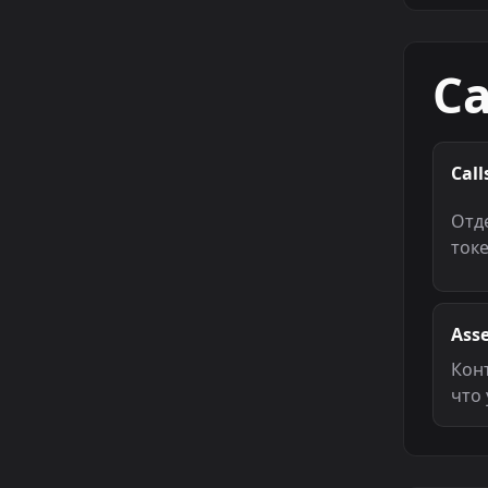
Ca
Call
Отде
ток
Asse
Кон
что 