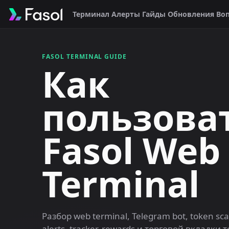
Терминал
Алерты
Гайды
Обновления
Во
FASOL TERMINAL GUIDE
Как
пользова
Fasol Web
Terminal
Разбор web terminal, Telegram bot, token sca
alerts, tracker, rewards и торговой вкладки 