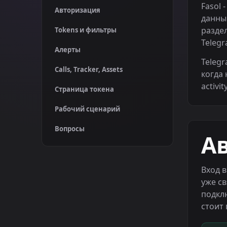
Fasol 
Авторизация
данны
раздел
Tokens и фильтры
Telegr
Алерты
Telegr
Calls, Tracker, Assets
когда 
activi
Страница токена
Рабочий сценарий
Вопросы
А
Вход в
уже св
подклю
стоит 