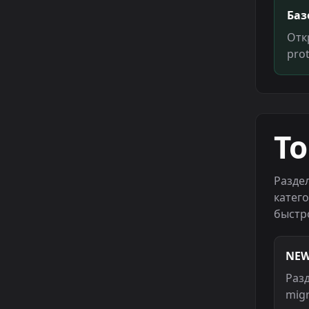
Баз
Отк
prot
T
Раздел
катег
быстр
NEW
Раз
mig