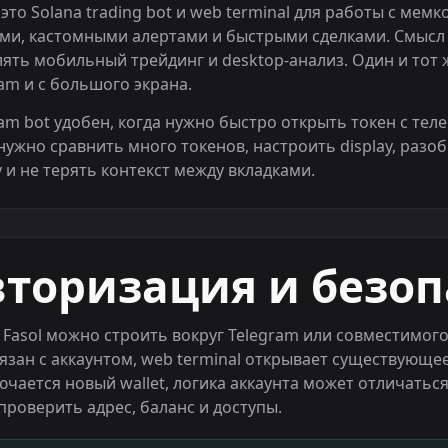
- это Solana trading bot и web terminal для работы с мем
ми, кастомными алертами и быстрыми сделками. Смысл п
ять мобильный трейдинг и desktop-анализ. Один и тот ж
am и с большого экрана.
am bot удобен, когда нужно быстро открыть токен с теле
нужно сравнить много токенов, настроить display, разоб
ty и не терять контекст между вкладками.
вторизация и безоп
 Fasol можно строить вокруг Telegram или совместимого 
язан с аккаунтом, web terminal открывает существующе
чается новый wallet, логика аккаунта может отличатьс
проверить адрес, баланс и доступы.