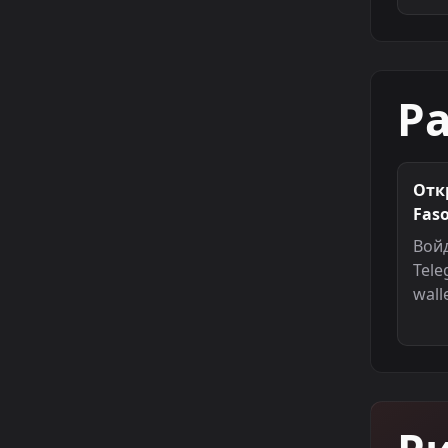
Р
Отк
Faso
Вой
Tele
walle