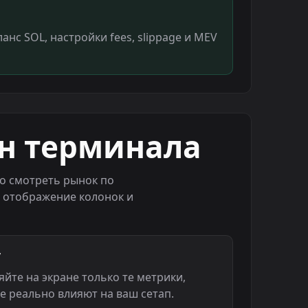
анс SOL, настройки fees, slippage и MEV
ан терминала
но смотреть рынок по
ь отображение колонок и
y
яйте на экране только те метрики,
е реально влияют на ваш сетап.