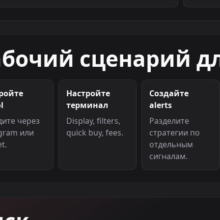
абочий сценарий д
ройте
Настройте
Создайте
l
терминал
alerts
дите через
Display, filters,
Разделите
gram или
quick buy, fees.
стратегии по
t.
отдельным
сигналам.